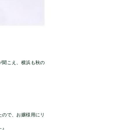
が聞こえ、横浜も秋の
たので、お嬢様用にリ
♪