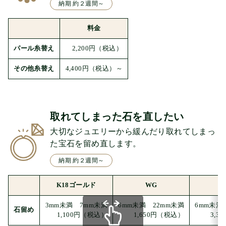
納期 約２週間～
料金
パール糸替え
2,200円
（税込）
その他糸替え
4,400円
（税込）～
取れてしまった石を直したい
大切なジュエリーから緩んだり取れてしまっ
た宝石を留め直します。
納期 約２週間～
K18ゴールド
WG
3mm
未満
7mm
未満
6mm
未満
22mm
未満
6mm
未
石留め
1,100円
（税込）
1,650円
（税込）
3,30