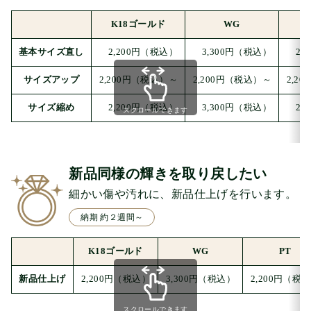
K18ゴールド
WG
基本
サイズ
直し
2,200円
（税込）
3,300円
（税込）
2,
サイズ
アップ
2,200円
（税込）～
2,200円
（税込）～
2,20
サイズ
縮め
2,200円
（税込）
3,300円
（税込）
2,
スクロールできます
新品同様の輝きを取り戻したい
細かい傷や汚れに、新品仕上げを行います。
納期 約２週間～
K18ゴールド
WG
PT
新品
仕上げ
2,200円
（税込）
3,300円
（税込）
2,200円
（税込
スクロールできます