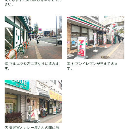
さい。
⑤ マルエツを左に道なりに進みま
⑥ セブンイレブンが見えてきま
す。
す。
⑦ 美容室とカレー屋さんの間に当