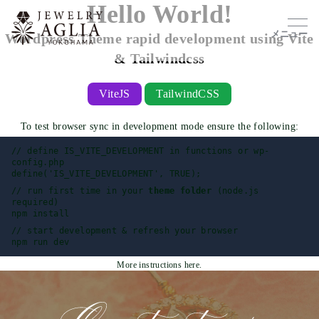
Hello World!
メニュー
Wordpress Theme rapid development using Vite
& Tailwindcss
ViteJS
TailwindCSS
To test browser sync in development mode ensure the following:
// define IS_VITE_DEVELOPMENT in functions or wp-
config.php
define('IS_VITE_DEVELOPMENT', TRUE);
// run first time in your
theme folder
(node.js
required)
npm install
// start development & refresh your browser
npm run dev
More instructions here
.